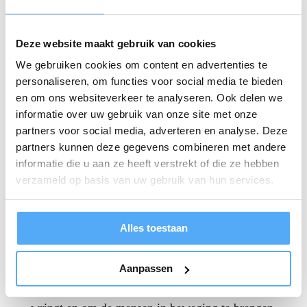
Je zou haar een duizendpoot kunnen noemen!
Deze website maakt gebruik van cookies
Jeannette vervult als Lean Six Sigma Master Black
We gebruiken cookies om content en advertenties te
Belt verschillende rollen bij Maruna, allemaal met
personaliseren, om functies voor social media te bieden
veel plezier. Ze is trainer Lean/Six Sigma,
en om ons websiteverkeer te analyseren. Ook delen we
informatie over uw gebruik van onze site met onze
ontwikkelaar van trainingen, coach van mensen die
partners voor social media, adverteren en analyse. Deze
zich willen certificeren én doet interim projecten en
partners kunnen deze gegevens combineren met andere
verbeterprogramma’s
bij klanten.
informatie die u aan ze heeft verstrekt of die ze hebben
verzameld op basis van uw gebruik van hun services.
In die laatste rol staat ze het liefst zo dicht
mogelijk bij de werkvloer. Om processen te
Alles toestaan
verbeteren, moet je het bekijken vanuit alle
mogelijke hoeken. De oprechte interesse in mensen
Aanpassen
helpt Jeannette om te achterhalen waar het nu écht