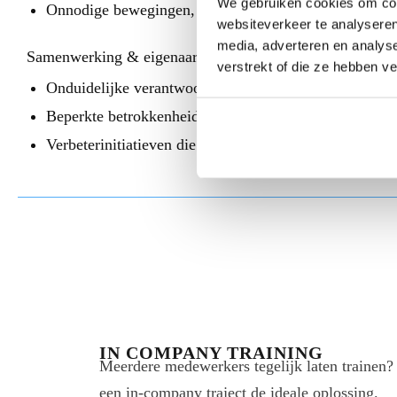
We gebruiken cookies om cont
Onnodige bewegingen, transport of dubbele werkzaa
websiteverkeer te analyseren
media, adverteren en analys
Samenwerking & eigenaarschap
verstrekt of die ze hebben v
Onduidelijke verantwoordelijkheden in processen
Beperkte betrokkenheid van medewerkers bij verbeter
Verbeterinitiatieven die niet worden vastgehouden of 
IN COMPANY TRAINING
Meerdere medewerkers tegelijk laten trainen?
een in-company traject de ideale oplossing.