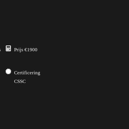
s
Prijs €1900
Certificering
CSSC