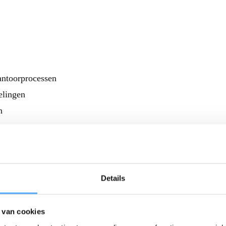
kantoorprocessen
elingen
n
ingen
Details
 van cookies