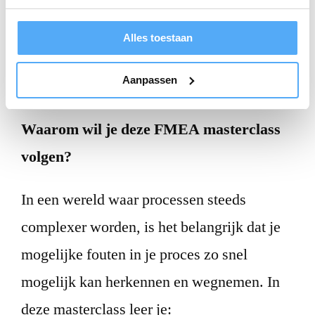
Vervul je een van deze rollen? Dan is deze
masterclass de ideale manier om je kennis
Alles toestaan
en vaardigheden te verdiepen en te
Aanpassen
verbeteren.
Waarom wil je deze FMEA masterclass
volgen?
In een wereld waar processen steeds
complexer worden, is het belangrijk dat je
mogelijke fouten in je proces zo snel
mogelijk kan herkennen en wegnemen. In
deze masterclass leer je: