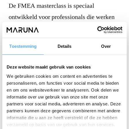
De FMEA masterclass is speciaal
ontwikkeld voor professionals die werken
aan procesverbetering,
kwaliteitsmanagement en risicobeheer. Dit
Toestemming
Details
Over
zijn bijvoorbeeld:
Proces- en kwaliteitsmanagers,
Deze website maakt gebruik van cookies
We gebruiken cookies om content en advertenties te
Lean en Six Sigma specialisten,
personaliseren, om functies voor social media te bieden
Productie- en operationele managers,
en om ons websiteverkeer te analyseren. Ook delen we
informatie over uw gebruik van onze site met onze
Projectmanagers,
partners voor social media, adverteren en analyse. Deze
partners kunnen deze gegevens combineren met andere
Supply Chain Managers.
informatie die u aan ze heeft verstrekt of die ze hebben
verzameld op basis van uw gebruik van hun services.