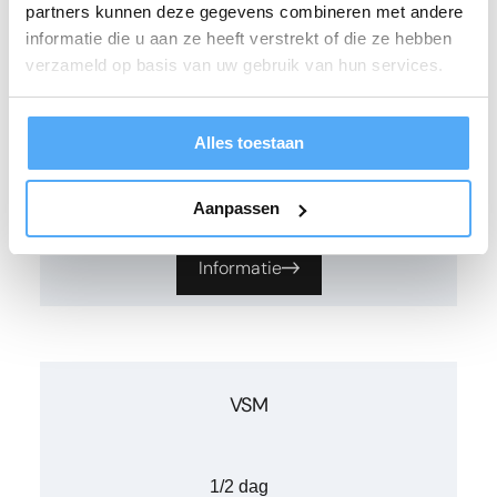
partners kunnen deze gegevens combineren met andere
FMEA
informatie die u aan ze heeft verstrekt of die ze hebben
verzameld op basis van uw gebruik van hun services.
1/2 dag
Alles toestaan
€ 495
Aanpassen
Informatie
VSM
1/2 dag