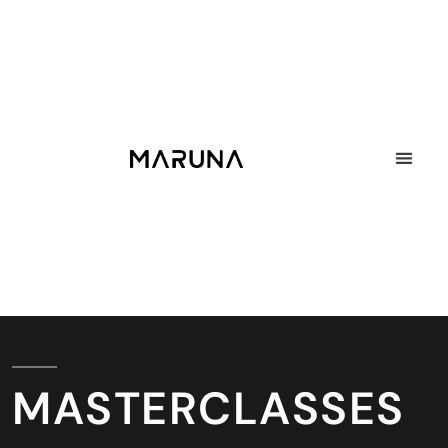
Jouw strategisch partner
Geaccrediteerd
Meer dan 25 jaar ervaring
Trainers uit praktijk
MASTERCLASSES