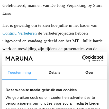
Gefeliciteerd, mannen van De Jong Verpakking by Stora
Enso!
Het is geweldig om te zien hoe jullie in het kader van
Continu Verbeteren
de verbeterprojecten hebben
uitgevoerd en vandaag gedeeld aan het MT. Jullie harde
werk en toewijding zijn tijdens de presentaties van de
projecten naar voren gekomen met duidelijke scopes,
betrokkenheid van het team, verbeteringen en acties voor
een duurzame implementatie en borging.
Toestemming
Details
Over
Op naar nog meer succesvolle verbeteringen in de
Deze website maakt gebruik van cookies
toekomst Sander kulk, Sander langenberg, Ruud Rijks, jan
We gebruiken cookies om content en advertenties te
gallos, Mattheus Piek, Roy Sebrechts, Rutger Jansen, Rick
personaliseren, om functies voor social media te bieden
de Rijke, Ronnie Brouwer de Koning en John van