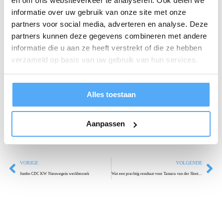
en om ons websiteverkeer te analyseren. Ook delen we
Rijswijk!
informatie over uw gebruik van onze site met onze
partners voor social media, adverteren en analyse. Deze
partners kunnen deze gegevens combineren met andere
Deze mannen waren in de gelegenheid om te kunnen leren
informatie die u aan ze heeft verstrekt of die ze hebben
verbeteren door het bevlogen sponsorschap van Martijn
verzameld op basis van uw gebruik van hun services.
Postma. Een waanzinnige inspiratie voor ons allemaal!
Krista Berendsen Msc, Ronald de Wildt, Moniek
Alles toestaan
Lagerweij, Arjan Van Schie, Titus van Wijngaarden
Aanpassen
bedankt voor jullie scherpe vragen.
VORIGE
VOLGENDE
Jumbo CDC KW Nieuwegein werkbezoek
Wat een prachtig resultaat voor Tamara van der Sloot Gemeente Utrecht