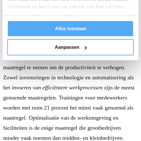
verhogen
verzameld op basis van uw gebruik van hun services.
Binnen het kleinbedrijf ligt het aandeel ondernemers dat
de productiviteit probeert te verhogen met ruim 65 procent
Alles toestaan
lager dan in het middenbedrijf (ruim 78 procent) en het
grootbedrijf (bijna 84 procent). Daarnaast geven
Aanpassen
ondernemers in het grootbedrijf vaker aan meer dan één
maatregel te nemen om de productiviteit te verhogen.
Zowel investeringen in technologie en automatisering als
het
invoeren van efficiëntere werkprocessen
zijn de meest
genoemde maatregelen. Trainingen voor medewerkers
worden met ruim 21 procent het minst vaak genoemd als
maatregel. Optimalisatie van de werkomgeving en
faciliteiten is de enige maatregel die grootbedrijven
minder vaak noemen dan midden- en kleinbedrijven.