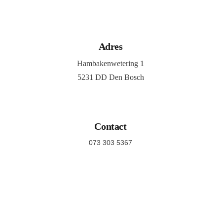
Adres
Hambakenwetering 1
5231 DD Den Bosch
Contact
073 303 5367
info@maruna.nl
©2026, Maruna, All Rights Reserved