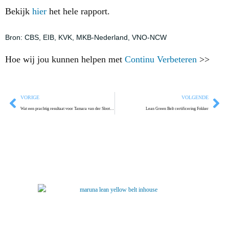
Bekijk
hier
het hele rapport.
Bron: CBS, EIB, KVK, MKB-Nederland, VNO-NCW
Hoe wij jou kunnen helpen met
Continu Verbeteren
>>
VORIGE
VOLGENDE
Wat een prachtig resultaat voor Tamara van der Sloot Gemeente Utrecht
Lean Green Belt certificering Fokker