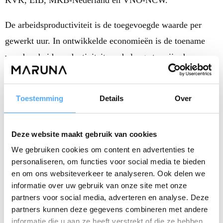
KVK, EIB, MKB-Nederland en VNO-NCW.
De arbeidsproductiviteit is de toegevoegde waarde per
gewerkt uur. In ontwikkelde economieën is de toename
van de arbeidsproductiviteit op de lange termijn de
belangrijkste bron van economische groei. Uit eerder
onderzoek is bekend dat de productiviteit in het
Toestemming
Details
Over
grootbedrijf (250 of meer werkzame personen) structureel
hoger ligt dan in het middenbedrijf (50 tot 250 werkzame
Deze website maakt gebruik van cookies
personen). In het kleinbedrijf (5 tot 50 werkzame
We gebruiken cookies om content en advertenties te
personen) is de productiviteit gemiddeld het laagst. In het
personaliseren, om functies voor social media te bieden
grootbedrijf is de productiviteit sinds 2020 ook harder
en om ons websiteverkeer te analyseren. Ook delen we
gegroeid dan in het midden- en kleinbedrijf.
informatie over uw gebruik van onze site met onze
partners voor social media, adverteren en analyse. Deze
Grootbedrijf neemt vaker maatregelen om productiviteit te
partners kunnen deze gegevens combineren met andere
informatie die u aan ze heeft verstrekt of die ze hebben