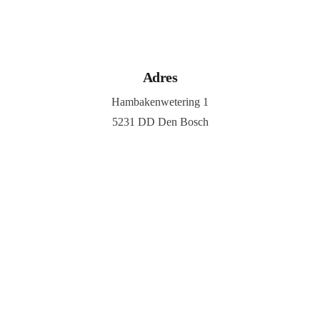
Adres
Hambakenwetering 1
5231 DD Den Bosch
Contact
073 303 5367
info@maruna.nl
©2026, Maruna, All Rights Reserved