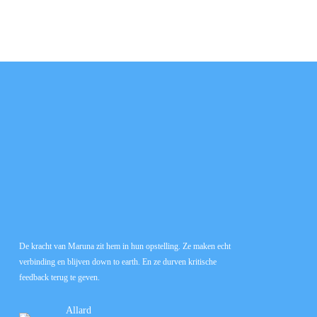
De kracht van Maruna zit hem in hun opstelling. Ze maken echt
Hun methode s
verbinding en blijven down to earth. En ze durven kritische
de nadruk op 
feedback terug te geven.
Allard