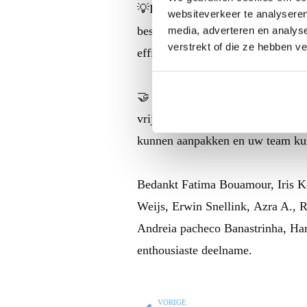
💡Door het verkrijgen van diepgaa
websiteverkeer te analyseren
beslissingen nemen en verbetering
media, adverteren en analys
verstrekt of die ze hebben v
efficiëntie van hun processen.
🤝 Ook geïnteresseerd in een
Min
vrijblijvend contact met ons
op. S
kunnen aanpakken en uw team kunn
Bedankt Fatima Bouamour, Iris K
Weijs, Erwin Snellink, Azra A., 
Andreia pacheco Banastrinha, Har
enthousiaste deelname.
VORIGE