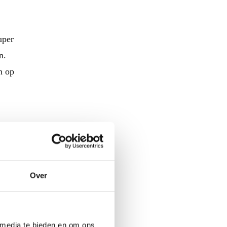
uper
n.
n op
het
roces
Over
 media te bieden en om ons