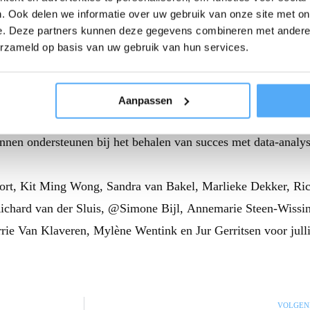
nd inzicht in data, kunnen bedrijven beter geïnformeerde
. Ook delen we informatie over uw gebruik van onze site met on
en doorvoeren die direct impact hebben op de kwaliteit en
e. Deze partners kunnen deze gegevens combineren met andere i
erzameld op basis van uw gebruik van hun services.
itab
training
voor uw team of organisatie? Neem dan gerust e
Aanpassen
amen kunnen we dan kijken hoe we uw specifieke behoeften
en ondersteunen bij het behalen van succes met data-analys
ort, Kit Ming Wong, Sandra van Bakel, Marlieke Dekker, Ri
Richard van der Sluis, @Simone Bijl, Annemarie Steen-Wissi
rie Van Klaveren, Mylène Wentink en Jur Gerritsen voor jull
VOLGEN