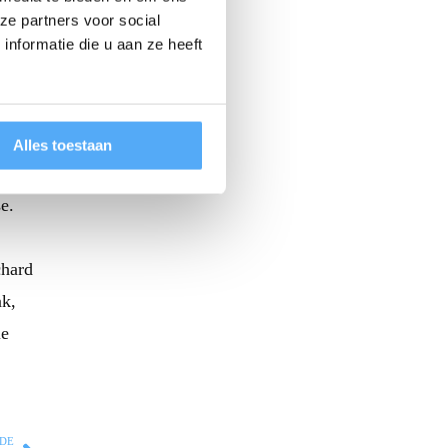
ze partners voor social
nformatie die u aan ze heeft
n
Alles toestaan
e.
chard
nk,
ie
DE