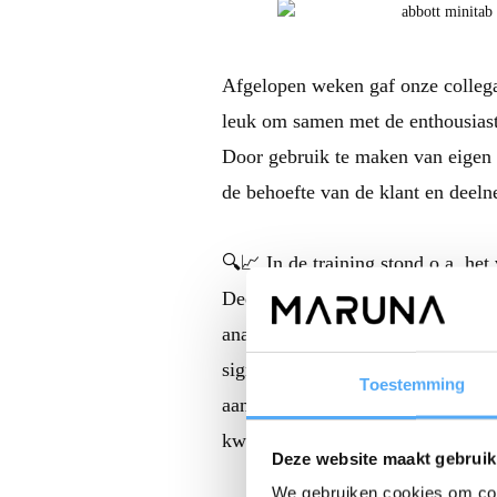
Afgelopen weken gaf onze colle
leuk om samen met de enthousiaste
Door gebruik te maken van eigen da
de behoefte van de klant en deeln
🔍📈 In de training stond o.a. het
Deelnemers hebben diepgaande inz
analyses, waardoor zij beter in st
signaleren en bewijzen van afwijk
Toestemming
aangetoond kan worden was een o
kwaliteitsverbeteringen te realiser
Deze website maakt gebruik
We gebruiken cookies om cont