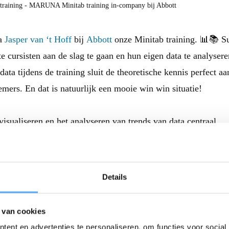
ga
Jasper van ‘t Hoff
bij
Abbott
onze Minitab training. 📊📚 S
 cursisten aan de slag te gaan en hun eigen data te analysere
ta tijdens de training sluit de theoretische kennis perfect aa
emers. En dat is natuurlijk een mooie win win situatie!
 visualiseren en het analyseren van trends van data centraal.
ichten verkregen door middel van grafieken en statistische
aat zijn om beslissingen te nemen op basis van hun data. Ook 
ingen in processen, en laten zien hoe de Capability van een p
Details
nderdeel van het programma. Een cruciale vaardigheid om
en en efficiëntie te vergroten.
 van cookies
ent en advertenties te personaliseren, om functies voor social