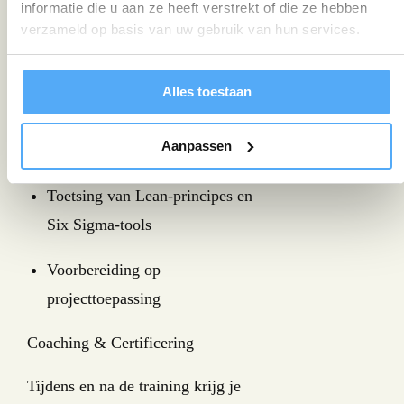
Six Sigma.
informatie die u aan ze heeft verstrekt of die ze hebben
verzameld op basis van uw gebruik van hun services.
Onderwerpen die aan bod komen:
Theorievragen gebaseerd op de
Alles toestaan
Body of Knowledge
Aanpassen
Praktijkcases en toepassingsvragen
Toetsing van Lean-principes en
Six Sigma-tools
Voorbereiding op
projecttoepassing
Coaching & Certificering
Tijdens en na de training krijg je