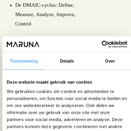
De DMAIC-cyclus: Define,
Measure, Analyze, Improve,
Control
Statistische tools voor oorzaak-
gevolganalyses
Toestemming
Details
Over
Procesmetingen en data-analyse
(grafieken, hypothesetoetsen)
Deze website maakt gebruik van cookies
Borging en controleplannen voor
We gebruiken cookies om content en advertenties te
blijvend resultaat
personaliseren, om functies voor social media te bieden en
om ons websiteverkeer te analyseren. Ook delen we
Theorie examen (dagdeel)
informatie over uw gebruik van onze site met onze
partners voor social media, adverteren en analyse. Deze
Je toetst je kennis en inzicht in Lean
partners kunnen deze gegevens combineren met andere