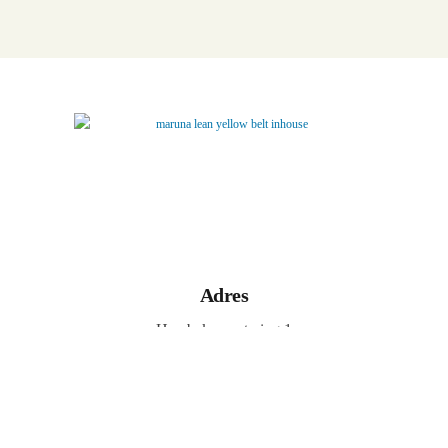
Adres
Hambakenwetering 1
5231 DD Den Bosch