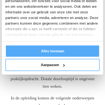
personaliseren, om functies voor social media te bieden
en om ons websiteverkeer te analyseren. Ook delen we
voorbereiding). Na de vierde dag ga je aan de slag
informatie over uw gebruik van onze site met onze
met jouw praktijkopdracht, je bent hier ongeveer
partners voor social media, adverteren en analyse. Deze
zes weken mee bezig. Is de verbetering
partners kunnen deze gegevens combineren met andere
informatie die u aan ze heeft verstrekt of die ze hebben
doorgevoerd, dan dien je jouw rapport in via de
verzameld op basis van uw gebruik van hun services.
digitale leeromgeving en krijgt je een assessment.
De totale tijdsinvestering is 30 uur training,
Alles toestaan
inclusief voorbereiding in de digitale
leeromgeving. Verder moet je rekening houden met
Aanpassen
de tijd die je nodig hebt voor de Black Belt
praktijkopdracht. Dotale doorlooptijd is ongeveer
tien weken.
In de opleiding komen de volgende onderwerpen