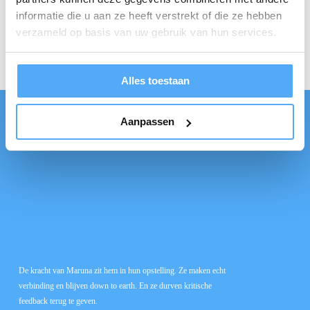
informatie die u aan ze heeft verstrekt of die ze hebben
verzameld op basis van uw gebruik van hun services.
Alles toestaan
Aanpassen
De kracht van Maruna zit hem in hun opstelling. Ze maken echt
Hun methode s
verbinding en blijven down to earth. En ze durven kritische
de nadruk op 
feedback terug te geven.