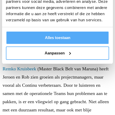
feiten en data
partners voor social media, adverteren en analyse. Deze
partners kunnen deze gegevens combineren met andere
6. Betrokkenheid procesbewoners vanaf Define fase in het
informatie die u aan ze heeft verstrekt of die ze hebben
project
verzameld op basis van uw gebruik van hun services.
7. Afstemming met de stakeholders
Alles toestaan
COACHING BLACK BELT
CERTIFICERING
Aanpassen
Remko Kruisbeek
(Master Black Belt van Maruna) heeft
Jeroen en Rob zien groeien als projectmanagers, maar
vooral als Continu verbeteraars. Door te luisteren en
samen met de operationele Teams hun problemen aan te
pakken, is er een vliegwiel op gang gebracht. Niet alleen
met een duurzaam resultaat, maar ook met blije