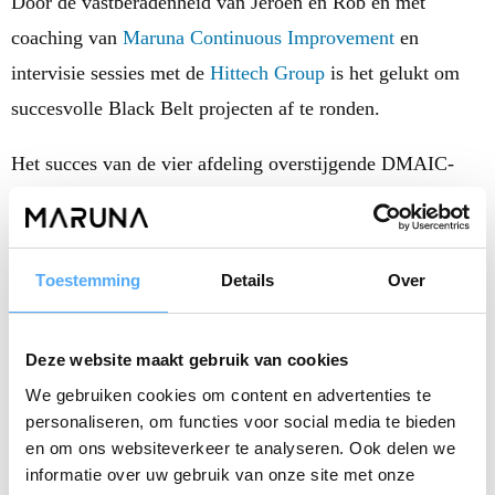
Door de vastberadenheid van Jeroen en Rob en met
coaching van
Maruna Continuous Improvement
en
intervisie sessies met de
Hittech Group
is het gelukt om
succesvolle Black Belt projecten af te ronden.
Het succes van de vier afdeling overstijgende DMAIC-
projecten is naast de vasthoudendheid van de Black Belts
mede te danken aan een combinatie van principes:
Toestemming
Details
Over
1. Support van het senior management
2. Breed draagvlak over probleem en doelstelling
3. 2-wekelijkse 1 op 1 coaching door een Master Black
Deze website maakt gebruik van cookies
Belt
We gebruiken cookies om content en advertenties te
personaliseren, om functies voor social media te bieden
4. Periodiek intervisie sessies met Maruna
en om ons websiteverkeer te analyseren. Ook delen we
5. Kwaliteit, performance en verbeteringen op basis van
informatie over uw gebruik van onze site met onze