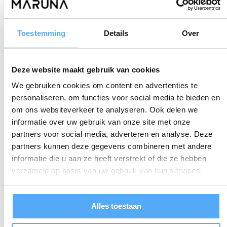
CERTIFICAAT
Word gecertificeerd op HBO-niveau volgens de Maruna
Toestemming
Details
Over
standaard, gebaseerd op internationale Body of
Knowledge van
LCS
, ASQ, IASSC en CSSC.
Deze website maakt gebruik van cookies
FLEXIBELE PLANNING
We gebruiken cookies om content en advertenties te
personaliseren, om functies voor social media te bieden en
Kies uit diverse locaties (bijvoorbeeld Zwolle) en data,
om ons websiteverkeer te analyseren. Ook delen we
afgestemd op jouw agenda en leerbehoeften.
informatie over uw gebruik van onze site met onze
partners voor social media, adverteren en analyse. Deze
PRAKTIJKGERICHTE CERTIFICERING
partners kunnen deze gegevens combineren met andere
informatie die u aan ze heeft verstrekt of die ze hebben
Voer een Green Belt verbeterproject uit met een
verzameld op basis van uw gebruik van hun services.
meetbaar resultaat, ondersteund door continue
begeleiding en evaluatie.
Alles toestaan